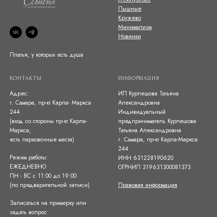
Пышные
Кружево
Минимализм
Новинки
Платья, у которых есть душа
КОНТАКТЫ
ИНФОРМАЦИЯ
Адрес:
ИП Курпешова Татьяна
г. Самара, пр-кт Карла- Маркса
Александровна
244
Индивидуальный
(вход со стороны пр-кт Карла-
предприниматель Курпешова
Маркса,
Татьяна Александровна
есть парковочные места)
г. Самара, пр-кт Карла-Маркса
244
Режим работы:
ИНН 631228190620
ЕЖЕДНЕВНО
ОГРНИП 319631300081373
ПН - ВС с 11:00 до 19:00
(по предварительной записи)
Правовая информация
Записаться на примерку или
задать вопрос: