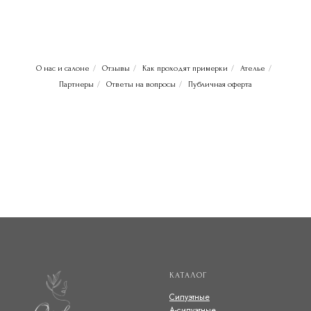
О нас и салоне
/
Отзывы
/
Как проходят примерки
/
Ателье
/
Партнеры
/
Ответы на вопросы
/
Публичная оферта
КАТАЛОГ
Силуэтные
А-силуэтные