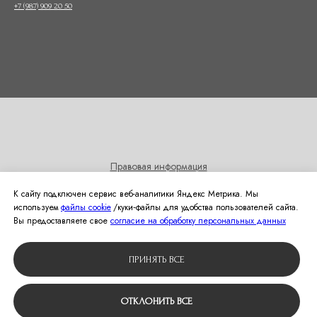
+7 (987) 909 20 50
Правовая информация
Согласие на получение информационных и рекламных
К сайту подключен сервис веб-аналитики Яндекс Метрика. Мы
рассылок
используем
файлы cookie
/куки‑файлы для удобства пользователей сайта.
Политика использования cookies
Вы предоставляете свое
согласие на обработку персональных данных
© 2024 Студия свадебной моды Оливия
ПРИНЯТЬ ВСЕ
Вернуться наверх
ОТКЛОНИТЬ ВСЕ