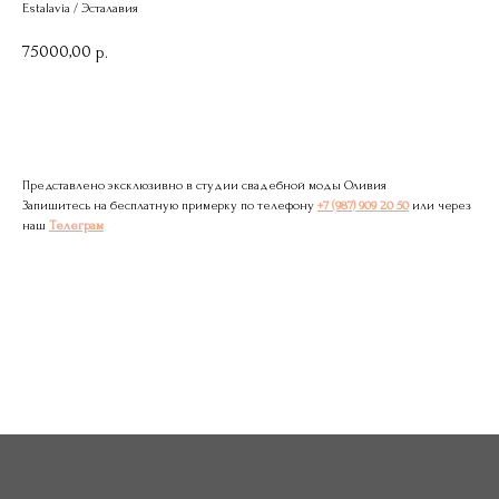
Estalavia / Эсталавия
75000,00
р.
Записаться на примерку
Представлено эксклюзивно в студии свадебной моды Оливия
Запишитесь на бесплатную примерку по телефону
+7 (987) 909 20 50
или через
наш
Телеграм