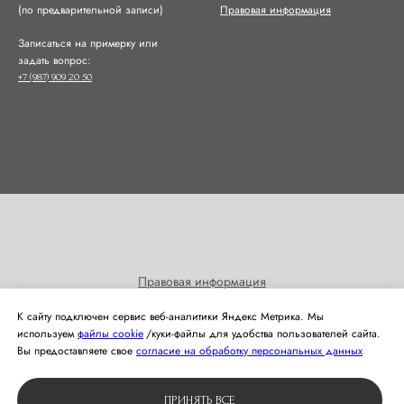
(по предварительной записи)
Правовая информация
Записаться на примерку или
задать вопрос:
+7 (987) 909 20 50
Правовая информация
Согласие на получение информационных и рекламных
К сайту подключен сервис веб-аналитики Яндекс Метрика. Мы
рассылок
используем
файлы cookie
/куки‑файлы для удобства пользователей сайта.
Политика использования cookies
Вы предоставляете свое
согласие на обработку персональных данных
© 2024 Студия свадебной моды Оливия
ПРИНЯТЬ ВСЕ