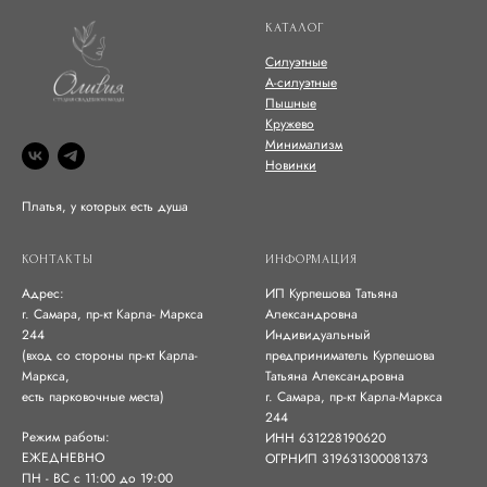
КАТАЛОГ
Силуэтные
А-силуэтные
Пышные
Кружево
Минимализм
Новинки
Платья, у которых есть душа
КОНТАКТЫ
ИНФОРМАЦИЯ
Адрес:
ИП Курпешова Татьяна
г. Самара, пр-кт Карла- Маркса
Александровна
244
Индивидуальный
(вход со стороны пр-кт Карла-
предприниматель Курпешова
Маркса,
Татьяна Александровна
есть парковочные места)
г. Самара, пр-кт Карла-Маркса
244
Режим работы:
ИНН 631228190620
ЕЖЕДНЕВНО
ОГРНИП 319631300081373
ПН - ВС с 11:00 до 19:00