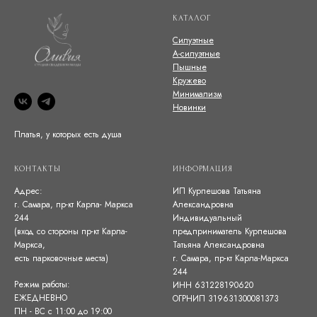
КАТАЛОГ
Силуэтные
А-силуэтные
Пышные
Кружево
Минимализм
Новинки
Платья, у которых есть душа
КОНТАКТЫ
ИНФОРМАЦИЯ
Адрес:
ИП Курпешова Татьяна
г. Самара, пр-кт Карла- Маркса
Александровна
244
Индивидуальный
(вход со стороны пр-кт Карла-
предприниматель Курпешова
Маркса,
Татьяна Александровна
есть парковочные места)
г. Самара, пр-кт Карла-Маркса
244
Режим работы:
ИНН 631228190620
ЕЖЕДНЕВНО
ОГРНИП 319631300081373
ПН - ВС с 11:00 до 19:00