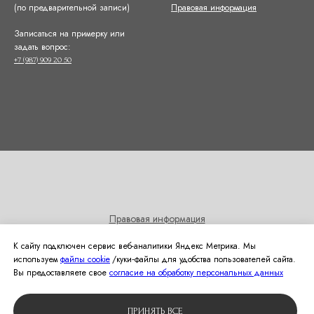
(по предварительной записи)
Правовая информация
Записаться на примерку или
задать вопрос:
+7 (987) 909 20 50
Правовая информация
Согласие на получение информационных и рекламных
К сайту подключен сервис веб-аналитики Яндекс Метрика. Мы
рассылок
используем
файлы cookie
/куки‑файлы для удобства пользователей сайта.
Политика использования cookies
Вы предоставляете свое
согласие на обработку персональных данных
© 2024 Студия свадебной моды Оливия
ПРИНЯТЬ ВСЕ