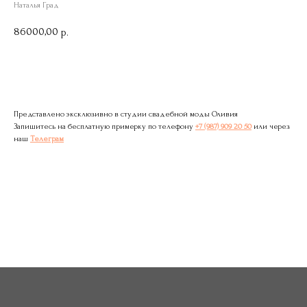
Наталья Град
86000,00
р.
Записаться на примерку
Представлено эксклюзивно в студии свадебной моды Оливия
Запишитесь на бесплатную примерку по телефону
+7 (987) 909 20 50
или через
наш
Телеграм