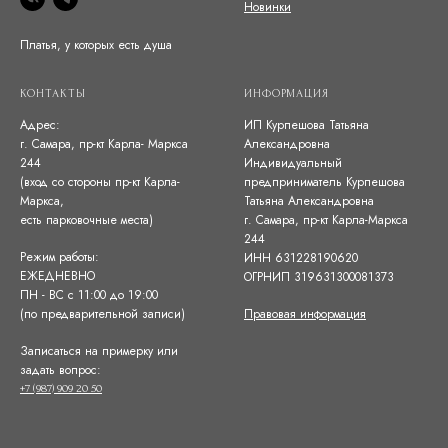
Новинки
Платья, у которых есть душа
КОНТАКТЫ
ИНФОРМАЦИЯ
Адрес:
ИП Курпешова Татьяна
г. Самара, пр-кт Карла- Маркса
Александровна
244
Индивидуальный
(вход со стороны пр-кт Карла-
предприниматель Курпешова
Маркса,
Татьяна Александровна
есть парковочные места)
г. Самара, пр-кт Карла-Маркса
244
Режим работы:
ИНН 631228190620
ЕЖЕДНЕВНО
ОГРНИП 319631300081373
ПН - ВС с 11:00 до 19:00
(по предварительной записи)
Правовая информация
Записаться на примерку или
задать вопрос:
+7 (987) 909 20 50