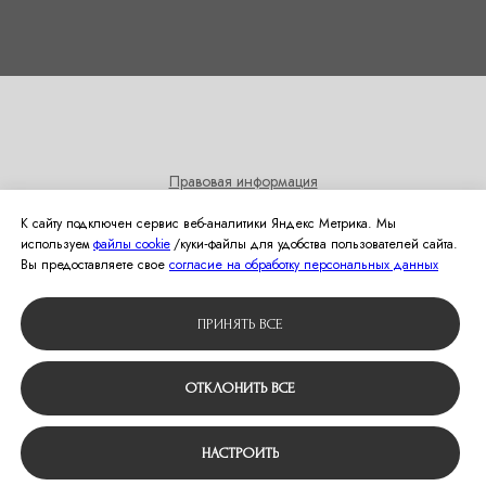
Правовая информация
Согласие на получение информационных и рекламных
К сайту подключен сервис веб-аналитики Яндекс Метрика. Мы
рассылок
используем
файлы cookie
/куки‑файлы для удобства пользователей сайта.
Политика использования cookies
Вы предоставляете свое
согласие на обработку персональных данных
© 2024 Студия свадебной моды Оливия
ПРИНЯТЬ ВСЕ
Вернуться наверх
ОТКЛОНИТЬ ВСЕ
НАСТРОИТЬ
Tilda
Made on