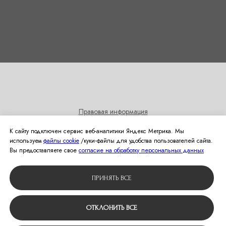
Правовая информация
Согласие на получение информационных и рекламных
К сайту подключен сервис веб-аналитики Яндекс Метрика. Мы
рассылок
используем
файлы cookie
/куки‑файлы для удобства пользователей сайта.
Политика использования cookies
Вы предоставляете свое
согласие на обработку персональных данных
© 2024 Студия свадебной моды Оливия
ПРИНЯТЬ ВСЕ
Вернуться наверх
ОТКЛОНИТЬ ВСЕ