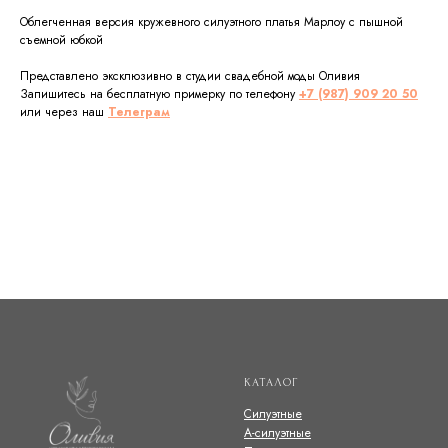
Облегченная версия кружевного силуэтного платья Марлоу с пышной
съемной юбкой
Представлено эксклюзивно в студии свадебной моды Оливия
Запишитесь на бесплатную примерку по телефону
+7 (987) 909 20 50
или через наш
Телеграм
КАТАЛОГ
Силуэтные
А-силуэтные