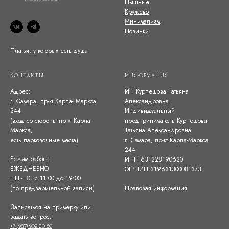
Пышные
Кружево
Минимализм
Новинки
Платья, у которых есть душа
КОНТАКТЫ
ИНФОРМАЦИЯ
Адрес:
ИП Курпешова Татьяна
г. Самара, пр-кт Карла- Маркса
Александровна
244
Индивидуальный
(вход со стороны пр-кт Карла-
предприниматель Курпешова
Маркса,
Татьяна Александровна
есть парковочные места)
г. Самара, пр-кт Карла-Маркса
244
Режим работы:
ИНН 631228190620
ЕЖЕДНЕВНО
ОГРНИП 319631300081373
ПН - ВС с 11:00 до 19:00
(по предварительной записи)
Правовая информация
Записаться на примерку или
задать вопрос:
+7 (987) 909 20 50