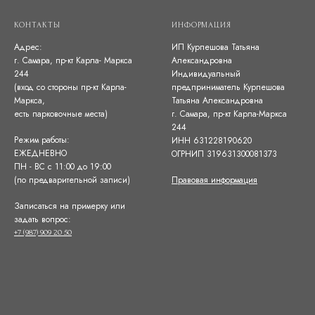
КОНТАКТЫ
ИНФОРМАЦИЯ
Адрес:
ИП Курпешова Татьяна
г. Самара, пр-кт Карла- Маркса
Александровна
244
Индивидуальный
(вход со стороны пр-кт Карла-
предприниматель Курпешова
Маркса,
Татьяна Александровна
есть парковочные места)
г. Самара, пр-кт Карла-Маркса
244
Режим работы:
ИНН 631228190620
ЕЖЕДНЕВНО
ОГРНИП 319631300081373
ПН - ВС с 11:00 до 19:00
(по предварительной записи)
Правовая информация
Записаться на примерку или
задать вопрос:
+7 (987) 909 20 50