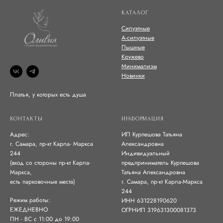
КАТАЛОГ
Силуэтные
А-силуэтные
Пышные
Кружево
Минимализм
Новинки
Платья, у которых есть душа
КОНТАКТЫ
ИНФОРМАЦИЯ
Адрес:
ИП Курпешова Татьяна
г. Самара, пр-кт Карла- Маркса
Александровна
244
Индивидуальный
(вход со стороны пр-кт Карла-
предприниматель Курпешова
Маркса,
Татьяна Александровна
есть парковочные места)
г. Самара, пр-кт Карла-Маркса
244
Режим работы:
ИНН 631228190620
ЕЖЕДНЕВНО
ОГРНИП 319631300081373
ПН - ВС с 11:00 до 19:00