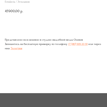
Estalavia / Эсталавия
45900,00
р.
Записаться на примерку
Представлено эксклюзивно в студии свадебной моды Оливия
Запишитесь на бесплатную примерку по телефону
+7 (987) 909 20 50
или через
наш
Телеграм