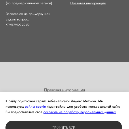
(по предварительной записи)
Правовая информация
Записаться на примерку или
задать вопрос:
+7 (987) 909 20 50
Правовая информация
Согласие на получение информационных и рекламных
К сайту подключен сервис веб-аналитики Яндекс Метрика. Мы
рассылок
используем
файлы cookie
/куки‑файлы для удобства пользователей сайта.
Политика использования cookies
Вы предоставляете свое
согласие на обработку персональных данных
© 2024 Студия свадебной моды Оливия
ПРИНЯТЬ ВСЕ