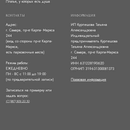
Платья, у которых есть душа
КОНТАКТЫ
ИНФОРМАЦИЯ
Адрес:
ИП Курпешова Татьяна
г. Самара, пр-кт Карла- Маркса
Александровна
244
Индивидуальный
(вход со стороны пр-кт Карла-
предприниматель Курпешова
Маркса,
Татьяна Александровна
есть парковочные места)
г. Самара, пр-кт Карла-Маркса
244
Режим работы:
ИНН 631228190620
ЕЖЕДНЕВНО
ОГРНИП 319631300081373
ПН - ВС с 11:00 до 19:00
(по предварительной записи)
Правовая информация
Записаться на примерку или
задать вопрос:
+7 (987) 909 20 50