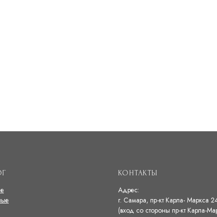
ОГ
КОНТАКТЫ
ые
Адрес:
ные
г. Самара, пр-кт Карла- Маркса 2
(вход со стороны пр-кт Карла-Ма