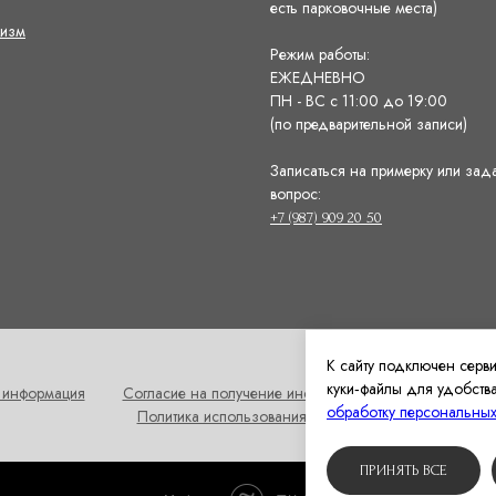
есть парковочные места)
изм
Режим работы:
ЕЖЕДНЕВНО
ПН - ВС с 11:00 до 19:00
(по предварительной записи)
Записаться на примерку или зад
вопрос:
+7 (987) 909 20 50
К сайту подключен серв
куки‑файлы для удобства
 информация
Согласие на получение информационных и рекламных
обработку персональны
Политика использования cookies
ПРИНЯТЬ ВСЕ