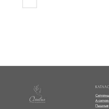
КАТАЛ
Силуэтн
А-силуэт
Пышные