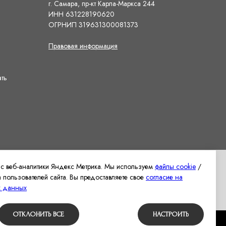
г. Самара, пр-кт Карла-Маркса 244
ИНН 631228190620
ОГРНИП 319631300081373
Правовая информация
ать
ис веб-аналитики Яндекс Метрика. Мы используем
файлы cookie
/
 пользователей сайта. Вы предоставляете свое
согласие на
 рассылок
Вернуться наверх
х данных
ОТКЛОНИТЬ ВСЕ
НАСТРОИТЬ