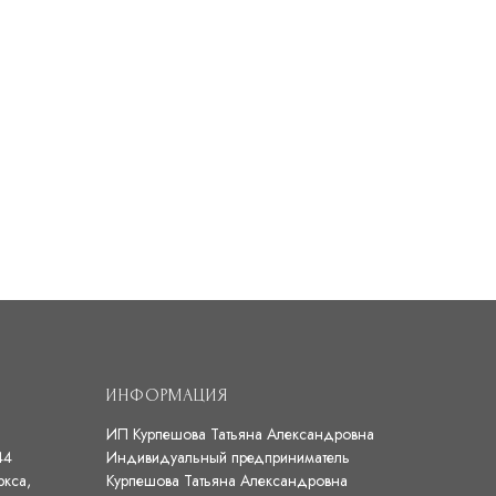
ИНФОРМАЦИЯ
ИП Курпешова Татьяна Александровна
44
Индивидуальный предприниматель
ркса,
Курпешова Татьяна Александровна