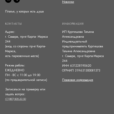
Новинки
Платья, у которых есть душа
КОНТАКТЫ
ИНФОРМАЦИЯ
Адрес:
ИП Курпешова Татьяна
г. Самара, пр-кт Карла- Маркса
Александровна
244
Индивидуальный
(вход со стороны пр-кт Карла-
предприниматель Курпешова
Маркса,
Татьяна Александровна
есть парковочные места)
г. Самара, пр-кт Карла-Маркса
244
Режим работы:
ИНН 631228190620
ЕЖЕДНЕВНО
ОГРНИП 319631300081373
ПН - ВС с 11:00 до 19:00
(по предварительной записи)
Правовая информация
Записаться на примерку или
задать вопрос:
+7 (987) 909 20 50