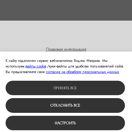
Правовая информация
Согласие на получение информационных и рекламных
К сайту подключен сервис веб-аналитики Яндекс Метрика. Мы
рассылок
используем
файлы cookie
/куки‑файлы для удобства пользователей сайта.
Политика использования cookies
Вы предоставляете свое
согласие на обработку персональных данных
© 2024 Студия свадебной моды Оливия
ПРИНЯТЬ ВСЕ
Вернуться наверх
ОТКЛОНИТЬ ВСЕ
НАСТРОИТЬ
Tilda
Made on