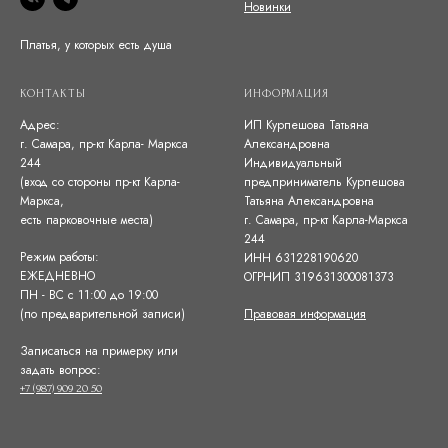
Новинки
Платья, у которых есть душа
КОНТАКТЫ
ИНФОРМАЦИЯ
Адрес:
ИП Курпешова Татьяна
г. Самара, пр-кт Карла- Маркса
Александровна
244
Индивидуальный
(вход со стороны пр-кт Карла-
предприниматель Курпешова
Маркса,
Татьяна Александровна
есть парковочные места)
г. Самара, пр-кт Карла-Маркса
244
Режим работы:
ИНН 631228190620
ЕЖЕДНЕВНО
ОГРНИП 319631300081373
ПН - ВС с 11:00 до 19:00
(по предварительной записи)
Правовая информация
Записаться на примерку или
задать вопрос:
+7 (987) 909 20 50