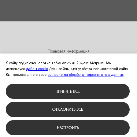
Правовая информация
Согласие на получение информационных и рекламных
К сайту подключен сервис веб-аналитики Яндекс Метрика. Мы
рассылок
используем
файлы cookie
/куки‑файлы для удобства пользователей сайта.
Политика использования cookies
Вы предоставляете свое
согласие на обработку персональных данных
© 2024 Студия свадебной моды Оливия
ПРИНЯТЬ ВСЕ
Вернуться наверх
ОТКЛОНИТЬ ВСЕ
НАСТРОИТЬ
Tilda
Made on