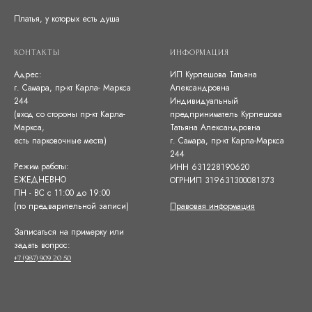
Платья, у которых есть душа
КОНТАКТЫ
ИНФОРМАЦИЯ
Адрес:
ИП Курпешова Татьяна
г. Самара, пр-кт Карла- Маркса
Александровна
244
Индивидуальный
(вход со стороны пр-кт Карла-
предприниматель Курпешова
Маркса,
Татьяна Александровна
есть парковочные места)
г. Самара, пр-кт Карла-Маркса
244
Режим работы:
ИНН 631228190620
ЕЖЕДНЕВНО
ОГРНИП 319631300081373
ПН - ВС с 11:00 до 19:00
(по предварительной записи)
Правовая информация
Записаться на примерку или
задать вопрос:
+7 (987) 909 20 50