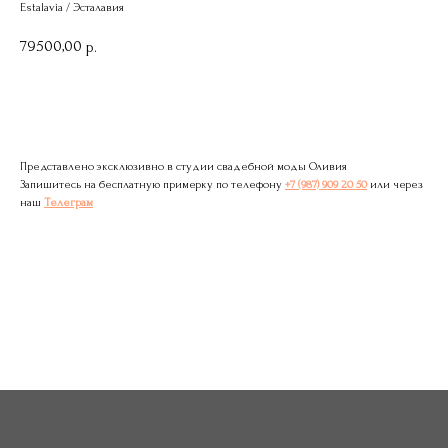
Estalavia / Эсталавия
79500,00
р.
Записаться на примерку
Представлено эксклюзивно в студии свадебной моды Оливия
Запишитесь на бесплатную примерку по телефону
+7 (987) 909 20 50
или через
наш
Телеграм