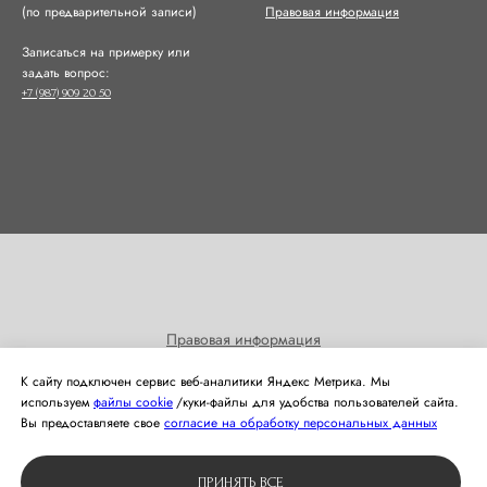
(по предварительной записи)
Правовая информация
Записаться на примерку или
задать вопрос:
+7 (987) 909 20 50
Правовая информация
Согласие на получение информационных и рекламных
К сайту подключен сервис веб-аналитики Яндекс Метрика. Мы
рассылок
используем
файлы cookie
/куки‑файлы для удобства пользователей сайта.
Политика использования cookies
Вы предоставляете свое
согласие на обработку персональных данных
© 2024 Студия свадебной моды Оливия
ПРИНЯТЬ ВСЕ