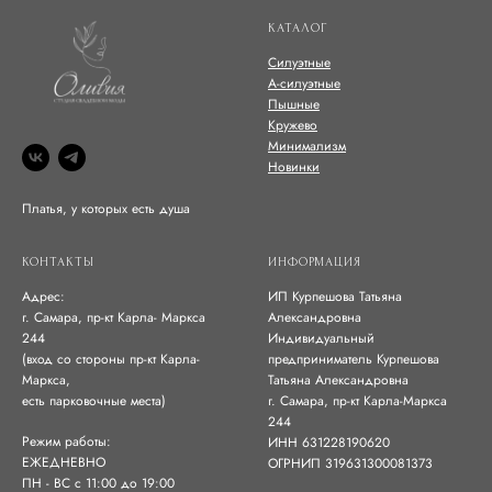
КАТАЛОГ
Силуэтные
А-силуэтные
Пышные
Кружево
Минимализм
Новинки
Платья, у которых есть душа
КОНТАКТЫ
ИНФОРМАЦИЯ
Адрес:
ИП Курпешова Татьяна
г. Самара, пр-кт Карла- Маркса
Александровна
244
Индивидуальный
(вход со стороны пр-кт Карла-
предприниматель Курпешова
Маркса,
Татьяна Александровна
есть парковочные места)
г. Самара, пр-кт Карла-Маркса
244
Режим работы:
ИНН 631228190620
ЕЖЕДНЕВНО
ОГРНИП 319631300081373
ПН - ВС с 11:00 до 19:00