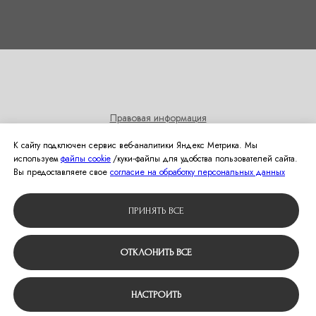
Правовая информация
Согласие на получение информационных и рекламных
К сайту подключен сервис веб-аналитики Яндекс Метрика. Мы
рассылок
используем
файлы cookie
/куки‑файлы для удобства пользователей сайта.
Политика использования cookies
Вы предоставляете свое
согласие на обработку персональных данных
© 2024 Студия свадебной моды Оливия
ПРИНЯТЬ ВСЕ
Вернуться наверх
ОТКЛОНИТЬ ВСЕ
НАСТРОИТЬ
Tilda
Made on