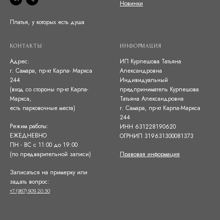
Новинки
Платья, у которых есть душа
КОНТАКТЫ
ИНФОРМАЦИЯ
Адрес:
ИП Курпешова Татьяна
г. Самара, пр-кт Карла- Маркса
Александровна
244
Индивидуальный
(вход со стороны пр-кт Карла-
предприниматель Курпешова
Маркса,
Татьяна Александровна
есть парковочные места)
г. Самара, пр-кт Карла-Маркса
244
Режим работы:
ИНН 631228190620
ЕЖЕДНЕВНО
ОГРНИП 319631300081373
ПН - ВС с 11:00 до 19:00
(по предварительной записи)
Правовая информация
Записаться на примерку или
задать вопрос:
+7 (987) 909 20 50