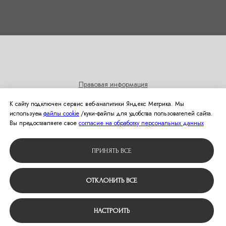
Правовая информация
Согласие на получение информационных и рекламных
К сайту подключен сервис веб-аналитики Яндекс Метрика. Мы
рассылок
используем
файлы cookie
/куки‑файлы для удобства пользователей сайта.
Политика использования cookies
Вы предоставляете свое
согласие на обработку персональных данных
© 2024 Студия свадебной моды Оливия
ПРИНЯТЬ ВСЕ
Вернуться наверх
ОТКЛОНИТЬ ВСЕ
НАСТРОИТЬ
Tilda
Made on