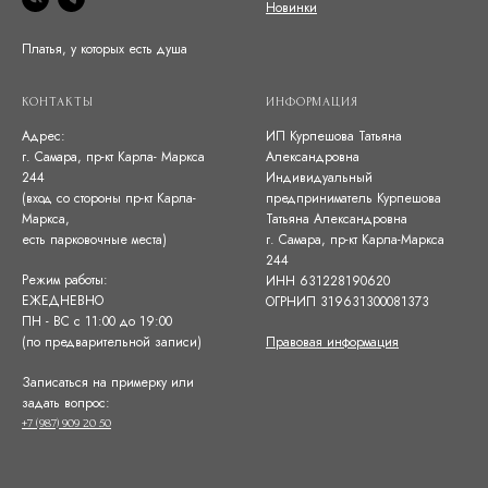
Новинки
Платья, у которых есть душа
КОНТАКТЫ
ИНФОРМАЦИЯ
Адрес:
ИП Курпешова Татьяна
г. Самара, пр-кт Карла- Маркса
Александровна
244
Индивидуальный
(вход со стороны пр-кт Карла-
предприниматель Курпешова
Маркса,
Татьяна Александровна
есть парковочные места)
г. Самара, пр-кт Карла-Маркса
244
Режим работы:
ИНН 631228190620
ЕЖЕДНЕВНО
ОГРНИП 319631300081373
ПН - ВС с 11:00 до 19:00
(по предварительной записи)
Правовая информация
Записаться на примерку или
задать вопрос:
+7 (987) 909 20 50