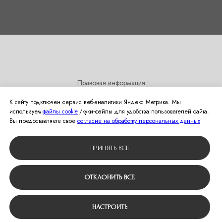
Правовая информация
Согласие на получение информационных и рекламных
К сайту подключен сервис веб-аналитики Яндекс Метрика. Мы
рассылок
используем
файлы cookie
/куки‑файлы для удобства пользователей сайта.
Политика использования cookies
Вы предоставляете свое
согласие на обработку персональных данных
© 2024 Студия свадебной моды Оливия
ПРИНЯТЬ ВСЕ
Вернуться наверх
ОТКЛОНИТЬ ВСЕ
НАСТРОИТЬ
Tilda
Made on