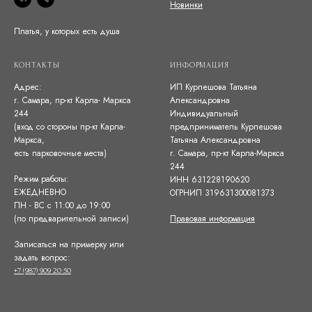
Новинки
Платья, у которых есть душа
КОНТАКТЫ
ИНФОРМАЦИЯ
Адрес:
ИП Курпешова Татьяна
г. Самара, пр-кт Карла- Маркса
Александровна
244
Индивидуальный
(вход со стороны пр-кт Карла-
предприниматель Курпешова
Маркса,
Татьяна Александровна
есть парковочные места)
г. Самара, пр-кт Карла-Маркса
244
Режим работы:
ИНН 631228190620
ЕЖЕДНЕВНО
ОГРНИП 319631300081373
ПН - ВС с 11:00 до 19:00
(по предварительной записи)
Правовая информация
Записаться на примерку или
задать вопрос:
+7 (987) 909 20 50