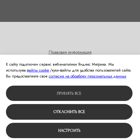
Правовая информация
Согласие на получение информационных и рекламных
К сайту подключен сервис веб-аналитики Яндекс Метрика. Мы
рассылок
используем
файлы cookie
/куки‑файлы для удобства пользователей сайта.
Политика использования cookies
Вы предоставляете свое
согласие на обработку персональных данных
© 2024 Студия свадебной моды Оливия
ПРИНЯТЬ ВСЕ
Вернуться наверх
ОТКЛОНИТЬ ВСЕ
НАСТРОИТЬ
Tilda
Made on