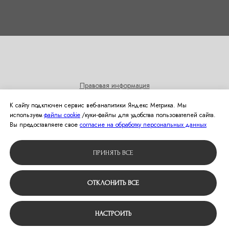
Правовая информация
Согласие на получение информационных и рекламных
К сайту подключен сервис веб-аналитики Яндекс Метрика. Мы
рассылок
используем
файлы cookie
/куки‑файлы для удобства пользователей сайта.
Политика использования cookies
Вы предоставляете свое
согласие на обработку персональных данных
© 2024 Студия свадебной моды Оливия
ПРИНЯТЬ ВСЕ
Вернуться наверх
ОТКЛОНИТЬ ВСЕ
НАСТРОИТЬ
Tilda
Made on