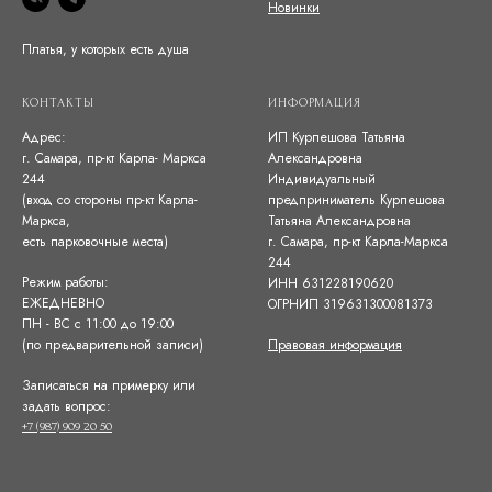
Новинки
Платья, у которых есть душа
КОНТАКТЫ
ИНФОРМАЦИЯ
Адрес:
ИП Курпешова Татьяна
г. Самара, пр-кт Карла- Маркса
Александровна
244
Индивидуальный
(вход со стороны пр-кт Карла-
предприниматель Курпешова
Маркса,
Татьяна Александровна
есть парковочные места)
г. Самара, пр-кт Карла-Маркса
244
Режим работы:
ИНН 631228190620
ЕЖЕДНЕВНО
ОГРНИП 319631300081373
ПН - ВС с 11:00 до 19:00
(по предварительной записи)
Правовая информация
Записаться на примерку или
задать вопрос:
+7 (987) 909 20 50