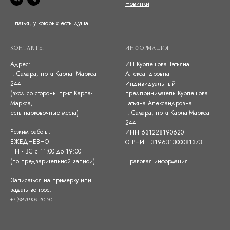
Новинки
Платья, у которых есть душа
КОНТАКТЫ
ИНФОРМАЦИЯ
Адрес:
ИП Курпешова Татьяна
г. Самара, пр-кт Карла- Маркса
Александровна
244
Индивидуальный
(вход со стороны пр-кт Карла-
предприниматель Курпешова
Маркса,
Татьяна Александровна
есть парковочные места)
г. Самара, пр-кт Карла-Маркса
244
Режим работы:
ИНН 631228190620
ЕЖЕДНЕВНО
ОГРНИП 319631300081373
ПН - ВС с 11:00 до 19:00
(по предварительной записи)
Правовая информация
Записаться на примерку или
задать вопрос:
+7 (987) 909 20 50