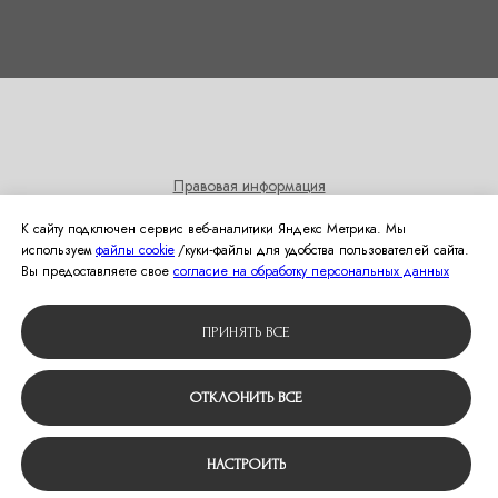
Правовая информация
Согласие на получение информационных и рекламных
К сайту подключен сервис веб-аналитики Яндекс Метрика. Мы
рассылок
используем
файлы cookie
/куки‑файлы для удобства пользователей сайта.
Политика использования cookies
Вы предоставляете свое
согласие на обработку персональных данных
© 2024 Студия свадебной моды Оливия
ПРИНЯТЬ ВСЕ
Вернуться наверх
ОТКЛОНИТЬ ВСЕ
НАСТРОИТЬ
Tilda
Made on