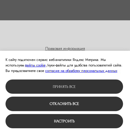
Правовая информация
Согласие на получение информационных и рекламных
К сайту подключен сервис веб-аналитики Яндекс Метрика. Мы
рассылок
используем
файлы cookie
/куки‑файлы для удобства пользователей сайта.
Политика использования cookies
Вы предоставляете свое
согласие на обработку персональных данных
© 2024 Студия свадебной моды Оливия
ПРИНЯТЬ ВСЕ
Вернуться наверх
ОТКЛОНИТЬ ВСЕ
НАСТРОИТЬ
Tilda
Made on