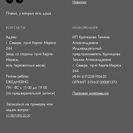
Новинки
Платья, у которых есть душа
КОНТАКТЫ
ИНФОРМАЦИЯ
Адрес:
ИП Курпешова Татьяна
г. Самара, пр-кт Карла- Маркса
Александровна
244
Индивидуальный
(вход со стороны пр-кт Карла-
предприниматель Курпешова
Маркса,
Татьяна Александровна
есть парковочные места)
г. Самара, пр-кт Карла-Маркса
244
Режим работы:
ИНН 631228190620
ЕЖЕДНЕВНО
ОГРНИП 319631300081373
ПН - ВС с 11:00 до 19:00
(по предварительной записи)
Правовая информация
Записаться на примерку или
задать вопрос:
+7 (987) 909 20 50