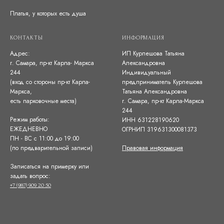
Платья, у которых есть душа
КОНТАКТЫ
ИНФОРМАЦИЯ
Адрес:
ИП Курпешова Татьяна
г. Самара, пр-кт Карла- Маркса
Александровна
244
Индивидуальный
(вход со стороны пр-кт Карла-
предприниматель Курпешова
Маркса,
Татьяна Александровна
есть парковочные места)
г. Самара, пр-кт Карла-Маркса
244
Режим работы:
ИНН 631228190620
ЕЖЕДНЕВНО
ОГРНИП 319631300081373
ПН - ВС с 11:00 до 19:00
(по предварительной записи)
Правовая информация
Записаться на примерку или
задать вопрос:
+7 (987) 909 20 50