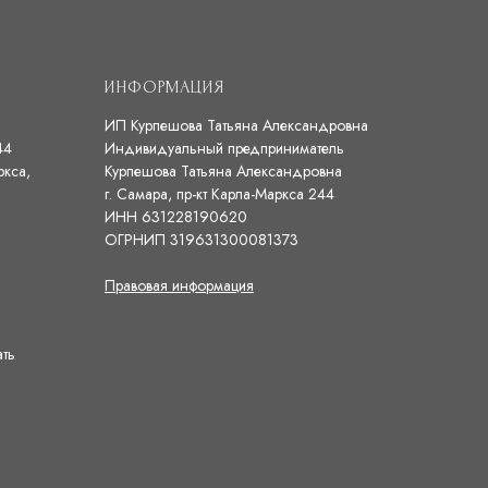
ИНФОРМАЦИЯ
ИП Курпешова Татьяна Александровна
44
Индивидуальный предприниматель
ркса,
Курпешова Татьяна Александровна
г. Самара, пр-кт Карла-Маркса 244
ИНН 631228190620
ОГРНИП 319631300081373
Правовая информация
ать